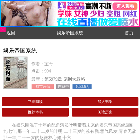
返回
娱乐帝国系统
首页
娱乐帝国系统
作者：宝哥
点击：904
最新：
第5979章 见到大忽悠
都市言情
连载中
1033.6万
立即阅读
加入书架
推荐本书
阅读历史
在娱乐圈混了十年的配角演员叶明带着未来的娱乐帝国系统回到
九七年,那一年,二十二岁的叶明,二十三岁的苏有鹏,意气风发,青春无敌
那一年,二十一岁的赵微林心如,十六..