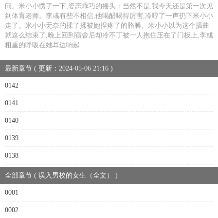
问。米小小愣了一下,姿态乖巧的摇头：当然不是,我今天还是第一次见
到体育老师。李彧有些不相信,他喝醋喝得厉害,冷哼了一声扔下米小小
走了。米小小无奈的揉了揉被她捏疼了的胳膊。米小小以为这个插曲
就这么结束了,晚上回到宿舍后却冷不丁被一人抱住压在了门板上,李彧
粗重的呼吸在她耳边响起...
最新章节 ( 更新：2024-05-06 21:16 )
0142
0141
0140
0139
0138
全部章节 ( 误入男校的女生（全文） )
0001
0002