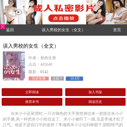
返回
误入男校的女生（全文）
首页
误入男校的女生（全文）
作者：骨肉生香
点击：445048
最新：
0142
历史军事
连载中
10.4万
立即阅读
加入书架
推荐本书
阅读历史
在米小小还呆愣时,一只古铜色的大手突然伸过来一把抓住米小小
的手腕,风一样把米小小给拉走了。米小小被吓了一跳,见是李彧才松了
口气。他是不是你口中的老师？李彧将米小小拉到林荫下,阴阳怪气的