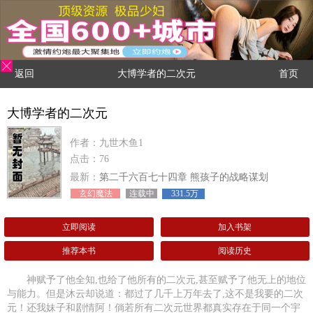
返回
大博学者的二次元
首页
大博学者的二次元
作者：九世木鱼1
点击：76
最新：
第二千六百七十四章 熊孩子的战略谋划
玄幻魔法
连载中
331.5万
立即阅读
加入书架
推荐本书
阅读历史
神赋予了他全知,也给了他所有的二次元,甚至赋予了他无上的地位
与能力。但是沐云却说道：都过了几千上万年去了,这不是我要的二次
元！还我妹子和剧情阿！倘若所有二次元世界都真实存在于同一个宇