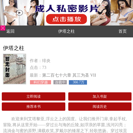
返回
伊塔之柱
首页
伊塔之柱
作者：绯炎
点击：73
最新：
第二百七十六章 其三为圣 VII
科幻穿越
连载中
366.7万
立即阅读
加入书架
推荐本书
阅读历史
欢迎来到艾塔黎亚,浮云之上的国度。让我们推开门扉,拿起手杖,
冒险,将从这里开始——穿过云与海的丘陵,如浮浪的草茵,浅河闪亮；
流淌金与蜜的原野,满载欢笑,罗戴尔的矮屋之下,轻歌悠扬。穿过埃贡