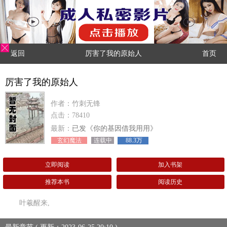
返回
厉害了我的原始人
首页
厉害了我的原始人
作者：竹刺无锋
点击：78410
最新：
已发《你的基因借我用用》
玄幻魔法
连载中
88.3万
立即阅读
加入书架
推荐本书
阅读历史
叶羲醒来,