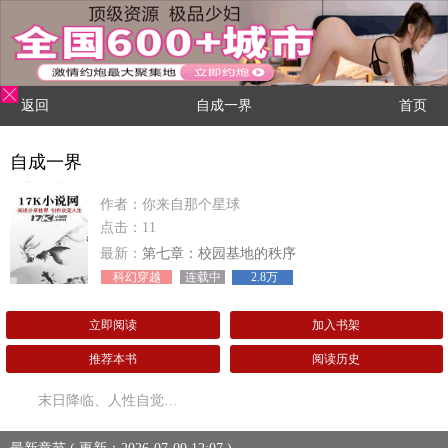
返回
自成一界
首页
自成一界
作者：你来自那个星球
点击：11
最新：
第七章：校园基地的秩序
科幻穿越
连载中
2.8万
立即阅读
加入书架
推荐本书
阅读历史
末日降临、人性自觉…