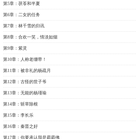
第5章：茯苓和半夏
第6章：二女的任务
第7章：林千雪的归讯
第8章：合欢一笑，情淡如烟
第9章：紫灵
第10章：人称老绷带！
第11章：被非礼的杨疏月
第12章：古怪的世子爷
第13章：无能的杨瑾瑜
第14章：斩草除根
第15章：李长乐
第16章：秦晋之好
第17章：你要承认我是霸霸佛