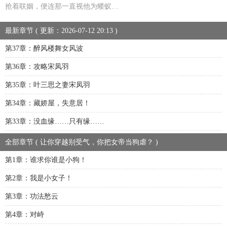
抢着联姻，便连那一直视他为蝼蚁…
最新章节 ( 更新：2026-07-12 20:13 )
第37章：醉风楼舞女风波
第36章：攻略宋凤羽
第35章：叶三思之妻宋凤羽
第34章：藏娇屋，失意居！
第33章：没血缘……只有缘……
全部章节 ( 让你穿越别受气，你把女帝当狗虐？ )
第1章：谁求你谁是小狗！
第2章：我是小女子！
第3章：功法愁云
第4章：对峙