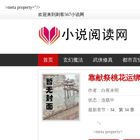
>meta property="/>
欢迎来到刺客567小说网
首页
玄幻魔法
武侠修真
都市言
靠献祭桃花运
作者：白夜未明
状态：连载中
最新章节：
34、第 34 章
">
>meta property=