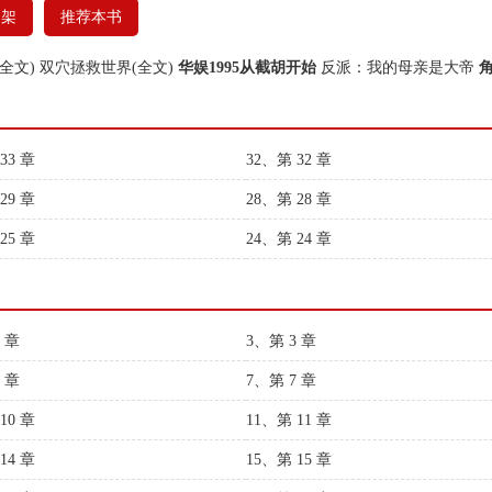
书架
推荐本书
全文)
双穴拯救世界(全文)
华娱1995从截胡开始
反派：我的母亲是大帝
33 章
32、第 32 章
29 章
28、第 28 章
25 章
24、第 24 章
 章
3、第 3 章
 章
7、第 7 章
10 章
11、第 11 章
14 章
15、第 15 章