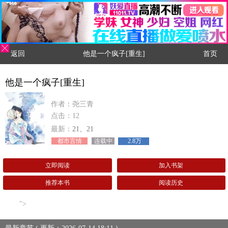
返回
他是一个疯子[重生]
首页
他是一个疯子[重生]
作者：尧三青
点击：12
最新：
21、21
都市言情
连载中
2.8万
立即阅读
加入书架
推荐本书
阅读历史
">