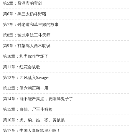
第5章：吕洞宾的宝剑
第6章：黑三太奶斗野猪
第7章：钟老道和草里獭的故事
第8章：独龙阜法王斗天师
第9章：打架骂人两不耽误
第10章：和尚你咋学坏了
第11章：红花会战歌
第12章：西风乱入Savages……
第13章：借六朝正朔一用
第14章：能不能严肃点，要削洋鬼子了
第15章：白仙、尸王斗鲟鳇
第16章：虎、豹、姑、婆、黄鼠狼
第17章：中国人喜欢窝里斗啊！