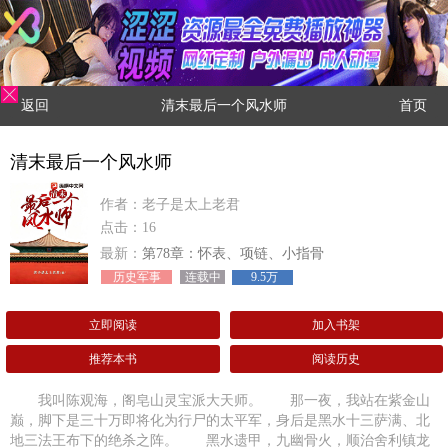
返回
清末最后一个风水师
首页
清末最后一个风水师
作者：老子是太上老君
点击：16
最新：
第78章：怀表、项链、小指骨
历史军事
连载中
9.5万
立即阅读
加入书架
推荐本书
阅读历史
我叫陈观海，阁皂山灵宝派大天师。 那一夜，我站在紫金山
巅，脚下是三十万即将化为行尸的太平军，身后是黑水十三萨满、北
地三法王布下的绝杀之阵。 黑水遗甲，九幽骨火，顺治舍利镇龙