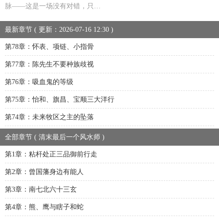
脉——这是一场没有对错，只…
最新章节 ( 更新：2026-07-16 12:30 )
第78章：怀表、项链、小指骨
第77章：陈先生不要种族歧视
第76章：吸血鬼的等级
第75章：怡和、旗昌、宝顺三大洋行
第74章：未来牧区之主的坠落
全部章节 ( 清末最后一个风水师 )
第1章：粘杆处正三品御前行走
第2章：曾国藩身边有能人
第3章：南七北六十三玄
第4章：熊、鹰与瞎子和蛇