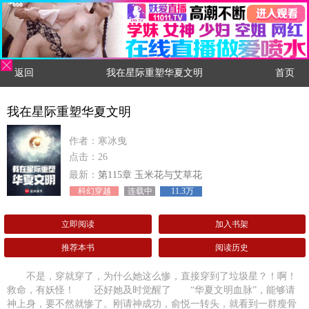
返回
我在星际重塑华夏文明
首页
我在星际重塑华夏文明
作者：寒冰曳
点击：26
最新：
第115章 玉米花与艾草花
科幻穿越
连载中
11.3万
立即阅读
加入书架
推荐本书
阅读历史
不是，穿就穿了，为什么她这么惨，直接穿到了垃圾星？！啊！
救命，有妖怪！ 还好她及时觉醒了 “华夏文明血脉”，能够请
神上身，要不然就惨了。刚请神成功，俞悦一转头，就看到一群瘦骨