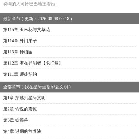
嶙峋的人可怜巴巴地望着她…
最新章节 ( 更新：2026-08-08 00:18 )
第115章 玉米花与艾草花
第114章 外门弟子
第113章 种植园
第112章 潜在异能者【求打赏】
第111章 师徒契约
全部章节 ( 我在星际重塑华夏文明 )
第1章 穿越到星际文明
第2章 俞悦的震惊
第3章 铁骸兽
第4章 过期的营养液