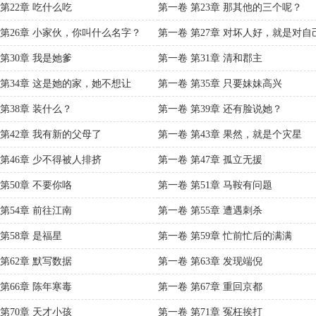
第22章 吃什么吃
第一卷 第23章 那其他的三个呢？
 第26章 小家伙，你叫什么名字？
第一卷 第27章 对坏人好，就是对自
第30章 我是她爹
第一卷 第31章 清和郡主
 第34章 这是她的家，她不想让
第一卷 第35章 只要妹妹高兴
第38章 装什么？
第一卷 第39章 还有脸说她？
 第42章 我有新的父母了
第一卷 第43章 果然，就是个灾星
 第46章 少不得被人排挤
第一卷 第47章 孤立无援
第50章 不要你咯
第一卷 第51章 马鞍有问题
第54章 前往江南
第一卷 第55章 遭遇刺杀
第58章 是福星
第一卷 第59章 忙前忙后的满满
第62章 默写数据
第一卷 第63章 发现端倪
第66章 陈年寒毒
第一卷 第67章 重回京都
第70章 天才小孩
第一卷 第71章 冤枉挨打