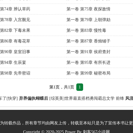
第74章 辨认草药
第一卷 第75章 夜探敌情
第78章 入宫觐见
第一卷 第79章 上朝弹劾
第82章 下毒未果
第一卷 第83章 慢性毒
第86章 有毒花草
第一卷 第87章 香烛铺子
第90章 皇室旧事
第一卷 第91章 侯府查封
第94章 生辰宴
第一卷 第95章 有所长进
第98章 先帝密诏
第一卷 第99章 秘密布局
第1页，共1页
1
了[快穿]
弃养偏执蝴蝶后
[综英美]世界最直搭档勇闯霸总文学
前锋
风
为转载作品，所有章节均由网友上传，转载至本站只是为了宣传本书让更
Copyright © 2020-2025 Power By
刺客567小说网