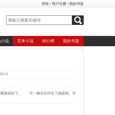
登陆
/
用户注册
/
我的书架
他小说
完本小说
排行榜
我的书架
8:53
许睡着就好了。 可一辆马车停在了她面前。车