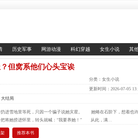
情
历史军事
网游动漫
科幻穿越
女生小说
其
派？但窝系他们心头宝诶
分类：女生小说
更新时间：2026-07-05 13:1
章 大结局
母扔进雪地里等死，只因一个骗子说她灾星。 她蜷在石阶下，想着也
一把将她捞进怀里，转头就喊：“我要养她！” 从此，满…
书架
推荐本书