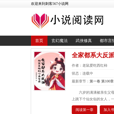
欢迎来到刺客567小说网
首页
玄幻魔法
武侠修真
都市言
全家都系大反
作者：老鼠爱吃西红柿
状态：连载中
最新章节：
第一卷 第100
六岁的满满被亲生父
上跳下个仙女似的女人，
阅读第一章
加入