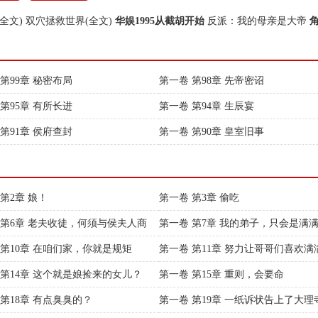
全文)
双穴拯救世界(全文)
华娱1995从截胡开始
反派：我的母亲是大帝
第99章 秘密布局
第一卷 第98章 先帝密诏
第95章 有所长进
第一卷 第94章 生辰宴
第91章 侯府查封
第一卷 第90章 皇室旧事
第2章 娘！
第一卷 第3章 偷吃
 第6章 老夫收徒，何须与侯夫人商
第一卷 第7章 我的弟子，只会是满
 第10章 在咱们家，你就是规矩
第一卷 第11章 努力让哥哥们喜欢满
 第14章 这个就是娘捡来的女儿？
第一卷 第15章 重则，会要命
 第18章 有点臭臭的？
第一卷 第19章 一纸诉状告上了大理