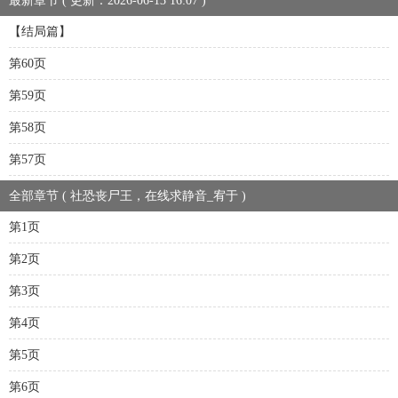
最新章节 ( 更新：2026-06-13 16:07 )
【结局篇】
第60页
第59页
第58页
第57页
全部章节 ( 社恐丧尸王，在线求静音_宥于 )
第1页
第2页
第3页
第4页
第5页
第6页