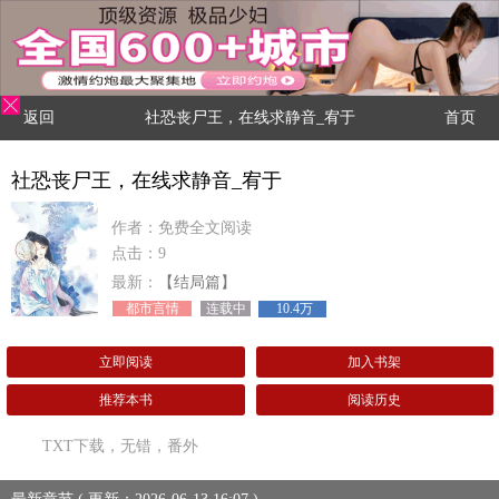
返回
社恐丧尸王，在线求静音_宥于
首页
社恐丧尸王，在线求静音_宥于
作者：免费全文阅读
点击：9
最新：
【结局篇】
都市言情
连载中
10.4万
立即阅读
加入书架
推荐本书
阅读历史
TXT下载，无错，番外