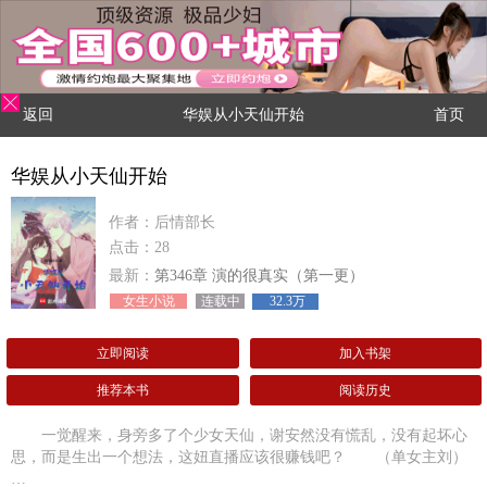
返回
华娱从小天仙开始
首页
华娱从小天仙开始
作者：后情部长
点击：28
最新：
第346章 演的很真实（第一更）
女生小说
连载中
32.3万
立即阅读
加入书架
推荐本书
阅读历史
一觉醒来，身旁多了个少女天仙，谢安然没有慌乱，没有起坏心
思，而是生出一个想法，这妞直播应该很赚钱吧？ （单女主刘）
…