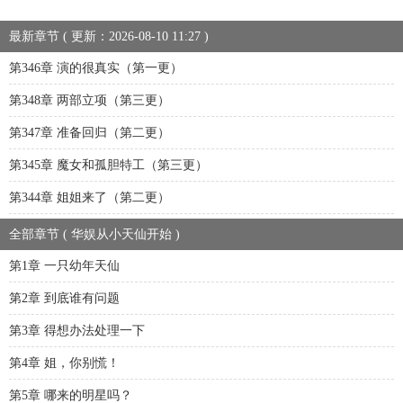
最新章节 ( 更新：2026-08-10 11:27 )
第346章 演的很真实（第一更）
第348章 两部立项（第三更）
第347章 准备回归（第二更）
第345章 魔女和孤胆特工（第三更）
第344章 姐姐来了（第二更）
全部章节 ( 华娱从小天仙开始 )
第1章 一只幼年天仙
第2章 到底谁有问题
第3章 得想办法处理一下
第4章 姐，你别慌！
第5章 哪来的明星吗？