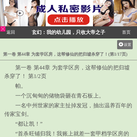
玄幻：我的幼儿园，只收大帝之子
返回
首页
设置
关灯
第一卷 第44章 为套学区房，这帮修仙的把归墟杀穿了！(第1/17页)
大
第一卷 第44章 为套学区房，这帮修仙的把归墟
中
杀穿了！ 第1/2页
小
帕。
一个沉甸甸的储物袋砸在青石板上。
一名中州世家的家主扯掉发冠，抽出温养百年的
传家宝剑。
“都让凯！”
“首杀旺铺归我！我账上就差一套甲档学区房的