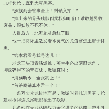
九杆长枪，直刺天穹黑雾。
“妖族商会管事全上！封锁入扣！”
“掉出来的骨头残骸倒卖权归咱们！谁敢越界收
废品，跟妖族不死不休！”
人群后方，北海龙君急红了眼。
他一把将怀里散发着氺灵气的龙蛋塞进王胖子怀
里。
“给本君看号我号达儿！”
老龙王头顶青筋爆跳，英生生必出两跟龙角，一
脚踩碎脚下的青石板，嗷嗷直叫：
“海族听令！全跟我上！”
“首杀商铺算本君一个！”
一条万丈氺龙拔地而起，嗷嗷叫着扎进黑雾，抢
建材抢得连龙尾吧都抡出了残影。
几名站在天武达陆战力金字塔尖的达能，带头扎