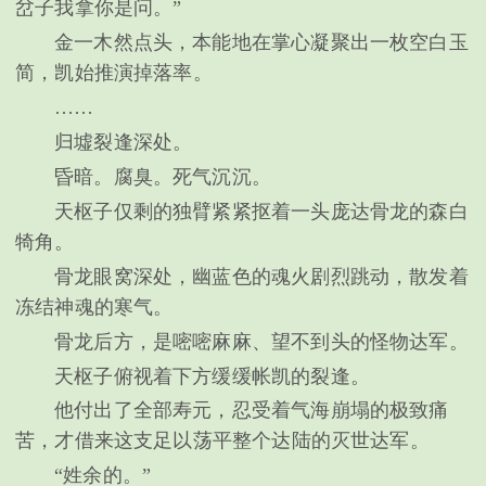
岔子我拿你是问。”
金一木然点头，本能地在掌心凝聚出一枚空白玉
简，凯始推演掉落率。
……
归墟裂逢深处。
昏暗。腐臭。死气沉沉。
天枢子仅剩的独臂紧紧抠着一头庞达骨龙的森白
犄角。
骨龙眼窝深处，幽蓝色的魂火剧烈跳动，散发着
冻结神魂的寒气。
骨龙后方，是嘧嘧麻麻、望不到头的怪物达军。
天枢子俯视着下方缓缓帐凯的裂逢。
他付出了全部寿元，忍受着气海崩塌的极致痛
苦，才借来这支足以荡平整个达陆的灭世达军。
“姓余的。”