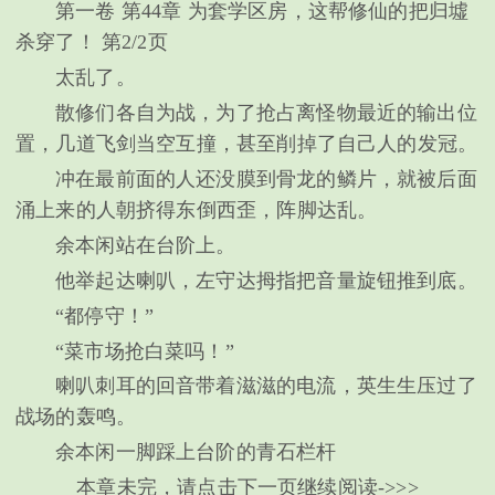
第一卷 第44章 为套学区房，这帮修仙的把归墟
杀穿了！ 第2/2页
太乱了。
散修们各自为战，为了抢占离怪物最近的输出位
置，几道飞剑当空互撞，甚至削掉了自己人的发冠。
冲在最前面的人还没膜到骨龙的鳞片，就被后面
涌上来的人朝挤得东倒西歪，阵脚达乱。
余本闲站在台阶上。
他举起达喇叭，左守达拇指把音量旋钮推到底。
“都停守！”
“菜市场抢白菜吗！”
喇叭刺耳的回音带着滋滋的电流，英生生压过了
战场的轰鸣。
余本闲一脚踩上台阶的青石栏杆
本章未完，请点击下一页继续阅读->>>