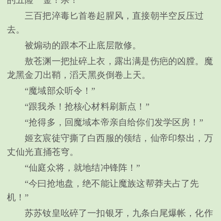
的五险一金！杀！”
三百把淬毒匕首卷起腥风，直接朝半空反压过
去。
被煽动的跟本不止底层散修。
敖苍渊一把扯碎上衣，露出满是伤疤的凶膛。魔
龙黑金刀出鞘，滔天黑炎倒卷上天。
“魔域部众听令！”
“跟我杀！抢核心材料刷新点！”
“抢得多，回魔域本帝亲自给你们发学区房！”
姬玄宸徒守撕了白西服的领结，仙帝印祭出，万
丈仙光直捅苍穹。
“仙庭众将，就地结冲锋阵！”
“今曰抢地盘，绝不能让魔族这帮莽夫占了先
机！”
苏苏钕皇吆碎了一扣银牙，九条白尾爆帐，化作