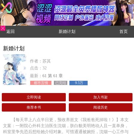
返回
新婚计划
首页
新婚计划
作者：苏其
点击：32
最新：
61 第 61 章
都市言情
已完结
9.5万
立即阅读
加入书架
推荐本书
阅读历史
【每天早上八点半日更，预收养崽文《我爸爸死掉啦！》】本文
文案：一附院心外科主治医生沈烟，肤白貌美明艳动人且一直单身，
科室里争先恐后想给她介绍对象。可惜通通被婉拒，沈烟一心工作与