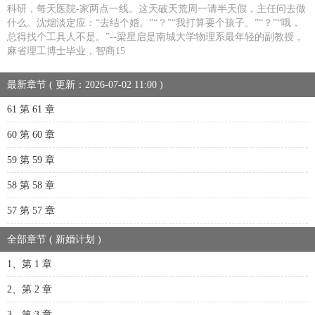
科研，每天医院-家两点一线。这天破天荒周一请半天假，主任问去做
什么。沈烟淡定应：“去结个婚。”“？”“我打算要个孩子。”“？”“哦，
总得找个工具人不是。”--梁星启是南城大学物理系最年轻的副教授，
麻省理工博士毕业，智商15
最新章节 ( 更新：2026-07-02 11:00 )
61 第 61 章
60 第 60 章
59 第 59 章
58 第 58 章
57 第 57 章
全部章节 ( 新婚计划 )
1、第 1 章
2、第 2 章
3、第 3 章