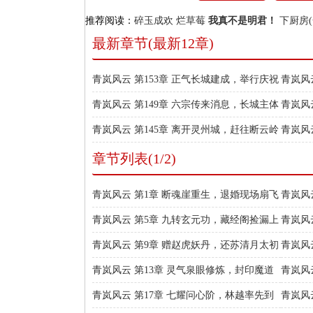
推荐阅读：
碎玉成欢
烂草莓
我真不是明君！
下厨房(
最新章节(最新12章)
青岚风云 第153章 正气长城建成，举行庆祝
青岚风
晚会
灵脉
青岚风云 第149章 六宗传来消息，长城主体
青岚风
建成
动来投
青岚风云 第145章 离开灵州城，赶往断云岭
青岚风
皇谏言
章节列表(1/2)
青岚风云 第1章 断魂崖重生，退婚现场扇飞
青岚风
渣男
全城
青岚风云 第5章 九转玄元功，藏经阁捡漏上
青岚风
古功法
田尘
青岚风云 第9章 赠赵虎妖丹，还苏清月太初
青岚风
秘籍
门天才
青岚风云 第13章 灵气泉眼修炼，封印魔道
青岚风
裂痕
柳乘风
青岚风云 第17章 七耀问心阶，林越率先到
青岚风