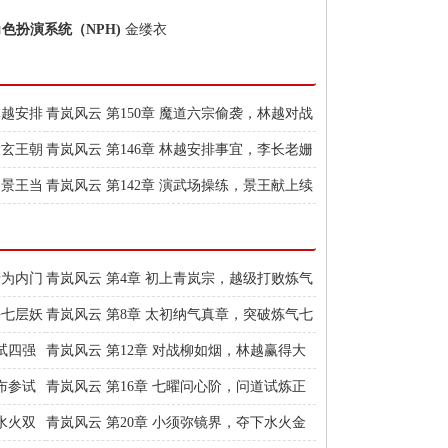
角色扮演系统（NPH)
金缕衣
林越安排
青岚风云 第150章 魔道六宗偷袭，林越对战
黑袍人
大玄王朝
青岚风云 第146章 林越安排事宜，李长老姗
姗来迟
，景王当
青岚风云 第142章 演武场操练，景王献上续
元丹
录为内门
青岚风云 第4章 初上青岚宗，越级打败炼气
六层
杀七层妖
青岚风云 第8章 太初纳气真章，突破炼气七
层
试四强
青岚风云 第12章 对战柳如烟，林越赢得大
比冠军
布参试
青岚风云 第16章 七曜问心阶，问道试炼正
式开始
水火双
青岚风云 第20章 小须弥镜界，夺下水火金