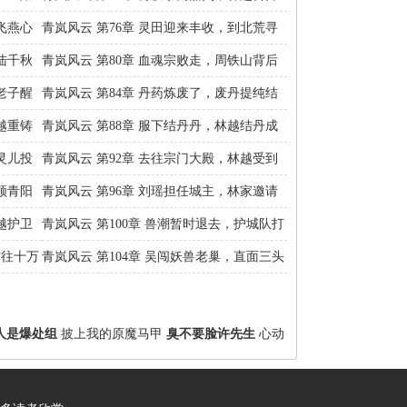
核心弟子
飞燕心
青岚风云 第76章 灵田迎来丰收，到北荒寻
找冰心莲
陆千秋
青岚风云 第80章 血魂宗败走，周铁山背后
偷袭
老子醒
青岚风云 第84章 丹药炼废了，废丹提纯结
丹丹
越重铸
青岚风云 第88章 服下结丹丹，林越结丹成
功
灵儿投
青岚风云 第92章 去往宗门大殿，林越受到
宗门嘉奖
顿青阳
青岚风云 第96章 刘瑶担任城主，林家邀请
林越
越护卫
青岚风云 第100章 兽潮暂时退去，护城队打
扫战场
前往十万
青岚风云 第104章 吴闯妖兽老巢，直面三头
妖王
人是爆处组
披上我的原魔马甲
臭不要脸许先生
心动