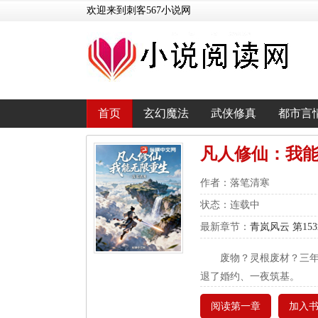
欢迎来到刺客567小说网
首页
玄幻魔法
武侠修真
都市言
凡人修仙：我
作者：落笔清寒
状态：连载中
最新章节：
青岚风云 第1
废物？灵根废材？三
退了婚约、一夜筑基。 
阅读第一章
加入