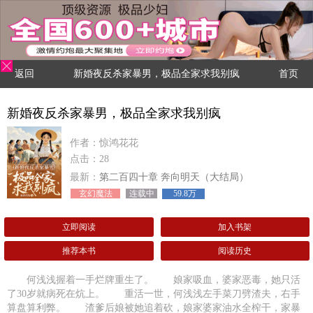
返回
新婚夜反杀家暴男，极品全家求我别疯
首页
新婚夜反杀家暴男，极品全家求我别疯
作者：惊鸿花花
点击：28
最新：
第二百四十章 奔向明天（大结局）
玄幻魔法
连载中
59.8万
立即阅读
加入书架
推荐本书
阅读历史
何浅浅握着一手烂牌重生了。 娘家吸血，婆家恶毒，她只活
了30岁就病死在炕上。 重活一世，何浅浅左手菜刀劈渣夫，右手
算盘算利弊。 渣爹后娘被她追着砍，娘家婆家油水全榨干，家暴