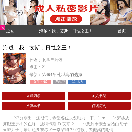
返回
海贼：我，艾斯，日蚀之王！
首页
海贼：我，艾斯，日蚀之王！
作者：老巷里的酒
点击：21
最新：
第464章 七武海的选择
女生小说
连载中
114.9万
立即阅读
加入书架
推荐本书
阅读历史
（评分刚出，还很低，希望各位义父助力一下。）\n——\n穿越成
海贼王罗杰的血脉，波特卡斯·D·艾斯？ \n想到未来要去给白胡子
当乖儿子，最后还要被赤犬一拳穿胸？\n抱歉，去他妈的剧情