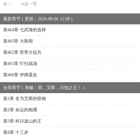
杀！ \n这一世…
最新章节 ( 更新：2026-08-06 12:08 )
第464章 七武海的选择
第463章 大新闻
第462章 世界大征兵
第461章 打扫战场
第460章 伊姆退走
全部章节 ( 海贼：我，艾斯，日蚀之王！ )
第1章 名为艾斯的怪物
第2章 命运的相遇
第3章 科尔波山的王
第4章 十三岁