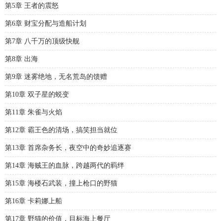
第5章 王者的震怒
第6章 财宝分配与造船计划
第7章 八千万的顶级快舰
第8章 出海
第9章 迷雾绝地，无名荒岛的馈赠
第10章 双子星的蜕变
第11章 朱雀与火焰
第12章 霸王色的清场，搞笑担当就位
第13章 首席杂务长，夜空中的奇妙追逐赛
第14章 海贼王的血脉，跨越两代的羁绊
第15章 海楼石武装，撞上枪口的野猫
第16章 卡莉娜上船
第17章 野猫的价值，目标海上餐厅