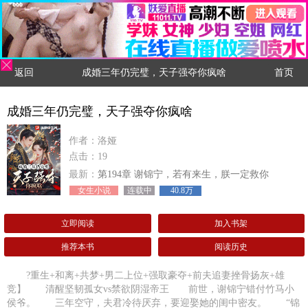
返回
成婚三年仍完璧，天子强夺你疯啥
首页
成婚三年仍完璧，天子强夺你疯啥
作者：洛娅
点击：19
最新：
第194章 谢锦宁，若有来生，朕一定救你
女生小说
连载中
40.8万
立即阅读
加入书架
推荐本书
阅读历史
?重生+和离+共梦+男二上位+强取豪夺+前夫追妻挫骨扬灰+雄
竞】 清醒坚韧孤女vs禁欲阴湿帝王 前世，谢锦宁错付竹马小
侯爷。 三年空守，夫君冷待厌弃，要迎娶她的闺中密友。 “锦