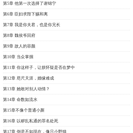
第5章 他第一次选择了谢锦宁
第6章 臣妇求陛下赐和离
第7章 我是你夫君，也是你兄长
第8章 魏侯爷回府
第9章 故人的容颜
第10章 当众掌掴
第11章 你这样子，让朕怀疑是否在梦中
第12章 咫尺天涯，婚缘难成
第13章 她敢对别人动情？
第14章 命数如流水
第15章不像个普通小厮
第16章 以秽乱私通的罪名处死
第17章 倒是不如现在，像只小野猫