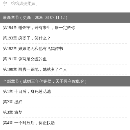
宁，绾绾温婉柔媚、…
最新章节 ( 更新：2026-08-07 11:12 )
第194章 谢锦宁，若有来生，朕一定救你
第193章 疯婆子，笑什么？
第192章 娘娘绝无和他有飞鸽传书！
第191章 像两尾交缠的鱼
第190章 两脚一踩地，她就变了个人
全部章节 ( 成婚三年仍完璧，天子强夺你疯啥 )
第1章 十日后，身死莲花池
第2章 捉奸
第3章 旖梦
第4章 一个时辰后，你正快活