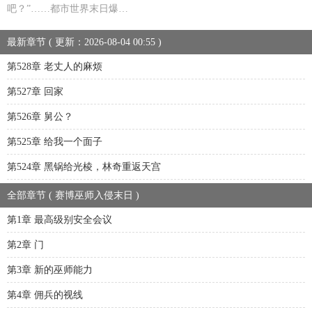
吧？”……都市世界末日爆…
最新章节 ( 更新：2026-08-04 00:55 )
第528章 老丈人的麻烦
第527章 回家
第526章 舅公？
第525章 给我一个面子
第524章 黑锅给光棱，林奇重返天宫
全部章节 ( 赛博巫师入侵末日 )
第1章 最高级别安全会议
第2章 门
第3章 新的巫师能力
第4章 佣兵的视线