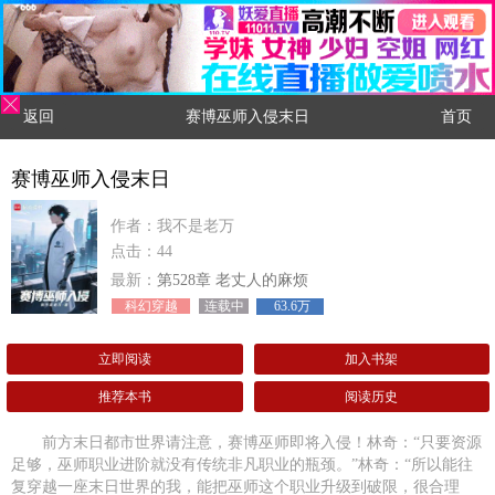
返回
赛博巫师入侵末日
首页
赛博巫师入侵末日
作者：我不是老万
点击：44
最新：
第528章 老丈人的麻烦
科幻穿越
连载中
63.6万
立即阅读
加入书架
推荐本书
阅读历史
前方末日都市世界请注意，赛博巫师即将入侵！林奇：“只要资源
足够，巫师职业进阶就没有传统非凡职业的瓶颈。”林奇：“所以能往
复穿越一座末日世界的我，能把巫师这个职业升级到破限，很合理