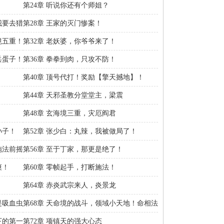
第24章 听说你还有个师姐？
我要去猎
第28章 王家的灭门惨案！
境五重！
第32章 老妖婆，你爷爷来了！
兵蛋子！
第36章 拳拳到肉，只攻不防！
第40章 顶号代打！奖励【擎天撼地】！
！
第44章 天邪圣教分堂堂主，梁震
第48章 玄海境三重，灾厄阎君
孙子！
第52章 张少白：丸辣，我被做局了！
施法前摇
第56章 至于丁家，那更是绝了！
爽！
第60章 零帧起手，打断施法！
第64章 赤炎武宗来人，炎景龙
是吸血虫
第68章 天命境的战斗，领域小天地！命相法
身！
下的第一
第72章 项镇天的强大心态