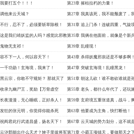
人了吗？
章 我要打五个！！！
第23章 摧枯拉朽的力量！
章 调他来云天城？
第27章 我真该死，我不能颓废了，
杀妖魔！
章 不行，忍不了，必须要斩草除根！
第31章 追上门杀！连破四重，气旋
章 这是我们靖妖监的人吗？感觉比邪教
第35章 我俩在他面前，就像是个新
章 鬼物无支祁！
第39章 乱瞳现！
章 容不下一人，何以容天下！
第43章 杀得妖魔邪祟还是不够多啊
章 一千功勋！玄海境，我来了！
第47章 突破玄海境！乱瞳黑龙！
章 黑云宗，你敢不守规矩？ 那就灭了
第51章 朝这儿砍！谁不敢砍谁就是
章 收录九幽尸王，奖励【万骨虚空
第55章 老头，都什么年代了，还玩
呢？
章 长夜漫漫，无心睡眠，正好杀人！
第59章 玄府境五重张道真，战斗，
章 发狂的张元明，你觉得你能杀死
第63章 他要成为主角，快打断他！
章 祝阎君此行武道昌盛，扬名天下！
第67章 云天城的势力划分，这不就
吗？
章 云汐郡能出什么天才？矬子里拔将军
第71章 小霸王项镇天，要做那天之