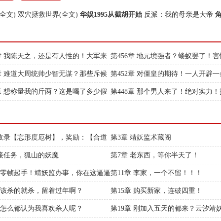
全文)
双穴拯救世界(全文)
华娱1995从截胡开始
反派：我的母亲是大帝
7章 我陈天之，还是有人性的！大军来
第456章 地元境强者？蝼蚁罢了！
慢，差评！
自动手？你们还不够格！
3章 难道大周统帅少智无谋？那些斥候
第452章 对僵皇的期待！一人开辟
包吗？
线！
9章 想称量我的斤两？这是喝了多少假
第448章 那个男人来了！绝对实力
朽！
 收录【忘形度厄树】，奖励：【合道
第3章 靖妖监术藏阁
！
 接任务，狐山的妖魔
第7章 老东西，等你半天了！
章 零帧起手！靖妖监办事，你在这逼逼
第11章 李家，一个不留！！！
！
章 该杀的就杀，留着过年啊？
第15章 购买新家，连破四重！
章 怎么都认为我喜欢杀人呢？
第19章 刚加入五天的都来？云汐靖