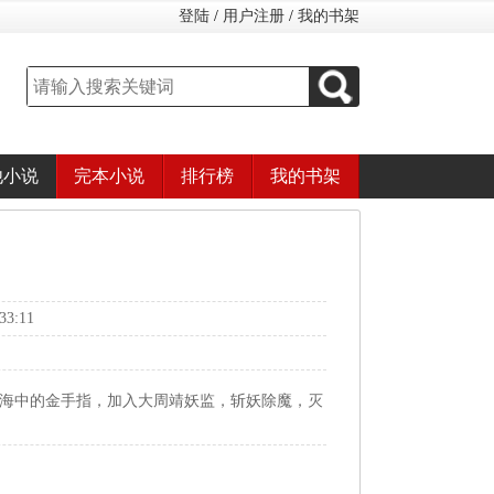
登陆
/
用户注册
/
我的书架
他小说
完本小说
排行榜
我的书架
3:11
脑海中的金手指，加入大周靖妖监，斩妖除魔，灭