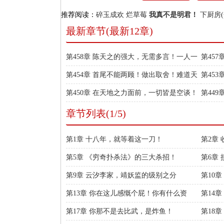
推荐阅读：
碎玉成欢
烂草莓
我真不是明君！
下厨房(
最新章节(最新12章)
第458章 陈天之的强大，无需多言！一人一
第45
军，杀穿你们的大军！
的这么
第454章 首尾不能两顾！做出取舍！难道天
第45
命真的在大周吗？
都是草
第450章 在天地之力面前，一切皆是空谈！
第44
这术法有这么痛吗？
酒啊？
章节列表(1/5)
第1章 十八年，就等着这一刀！
第2章
之境】
第5章 《穷奇扑杀法》的三大杀招！
第6章
第9章 云汐李家，靖妖监的级别之分
第10
赖赖的
第13章 你在这儿感慨个屁！你有什么资
第14
格？！
第17章 你那不是去比武，是炸鱼！
第18