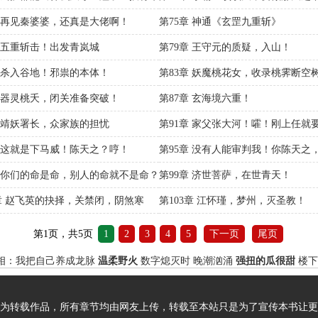
人！
章 再见秦婆婆，还真是大佬啊！
第75章 神通《玄罡九重斩》
章 五重斩击！出发青岚城
第79章 王守元的质疑，入山！
章 杀入谷地！邪祟的本体！
第83章 妖魔桃花女，收录桃霁断空
【血映桃花】！
章 器灵桃夭，闭关准备突破！
第87章 玄海境六重！
章 靖妖署长，众家族的担忧
第91章 家父张大河！嚯！刚上任就
了！
章 这就是下马威！陈天之？哼！
第95章 没有人能审判我！你陈天之
行！
章 你们的命是命，别人的命就不是命？
第99章 济世菩萨，在世青天！
2章 赵飞英的抉择，关禁闭，阴煞寒
第103章 江怀瑾，梦州，灭圣教！
第1页，共5页
1
2
3
4
5
下一页
尾页
相：我把自己养成龙脉
温柔野火
数字熄灭时
晚潮汹涌
强扭的瓜很甜
楼下
为转载作品，所有章节均由网友上传，转载至本站只是为了宣传本书让更