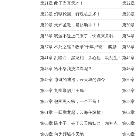
第21章 此子当真天才！
第22
第25章 幻狱轮回、钉魂桩之术！
第26
第29章 天邪圣教，暴起动手！！
第30
第33章 我这不送上门来了，快点来杀我
第34
啊！！
还邪！
第37章 不死之躯？收录‘千年尸蜕’，奖励
第38
【尸解仙蜕法】！
第41章 乱瞳命，黑龙相，杀心起，动乱生！
第42
第45章 给小爷我挠痒痒呢？
第46
第49章 惊讶的陆巡，云天城的调令
第50
你！
第53章 九幽聚阴尸王局！
第54
渡】！
第57章 包围黑云宗，一个不留！
第58
第61章 一跃腾龙起，云海任纵横！
第62
我？！
第65章 陈小子，去了云天靖妖监，精神点，
第66
别丢份！
第69章 何为领域小天地
第70