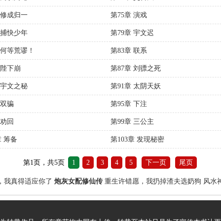
 修成归一
第75章 演戏
 捕快少年
第79章 宇文迟
章 何等荒谬！
第83章 联系
 陛下崩
第87章 刘骠之死
 宇文之秘
第91章 太阴天妖
 双骗
第95章 下注
 劝回
第99章 三公主
章 筹备
第103章 发现秘密
第1页，共5页
1
2
3
4
5
下一页
尾页
，我真得适应你了
炮灰女配修仙传
重生许错愿，我扔掉渣夫选奶狗
风水