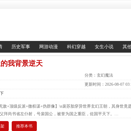
情
历史军事
网游动漫
科幻穿越
女生小说
其
派的我背景逆天
分类：玄幻魔法
更新时间：2026-08-07 03:1
天下
景无敌+顶级反派+微权谋+伪群像】\n裴苏胎穿异世界玄幻王朝，其身世
祖父拜尚书省左仆射，号裴国公，被誉为国之重臣，佐国平天下。…
书架
推荐本书