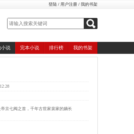
登陆
/
用户注册
/
我的书架
他小说
完本小说
排行榜
我的书架
2:28
竟是帝京七阀之首，千年古世家裴家的嫡长