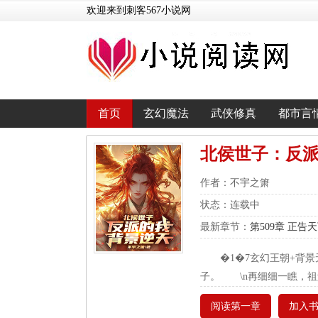
欢迎来到刺客567小说网
首页
玄幻魔法
武侠修真
都市言
北侯世子：反
作者：不宇之箫
状态：连载中
最新章节：
第509章 正告
�1�7玄幻王朝+背
子。 \n再细细一瞧，
阅读第一章
加入