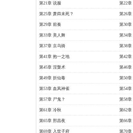
第21章 说服
第22章
第25章 萧粦未死？
第26
第29章 前奏
第30章
第33章 美人舞
第34章
第37章 京乌骑
第38章
第41章 抱一之地
第42章
第45章 涅槃术
第46章
第49章 折仙毒
第50章
第53章 血凤神雀
第54章
第57章 尸鬼？
第58章
第61章 冷秋
第62章
第65章 邢昌夜
第66章
第69章 入世子府
第70章