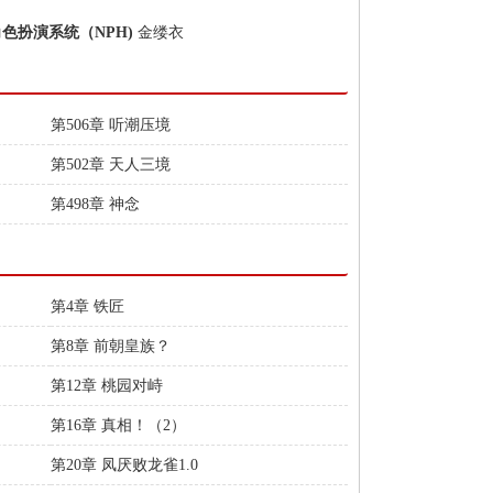
角色扮演系统（NPH)
金缕衣
第506章 听潮压境
第502章 天人三境
第498章 神念
第4章 铁匠
第8章 前朝皇族？
第12章 桃园对峙
第16章 真相！（2）
第20章 凤厌败龙雀1.0