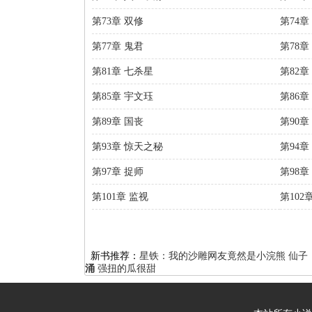
第73章 双修
第74章
第77章 鬼君
第78章
第81章 七杀星
第82
第85章 宇文珏
第86章
第89章 国丧
第90章
第93章 惊天之秘
第94章
第97章 捉师
第98章
第101章 监视
第102
新书推荐：
星铁：我的沙雕网友竟然是小浣熊
仙子
涌
强扭的瓜很甜