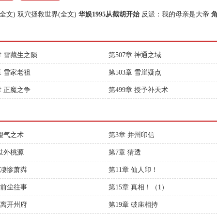
全文)
双穴拯救世界(全文)
华娱1995从截胡开始
反派：我的母亲是大帝
章 雪藏生之陨
第507章 神通之域
章 雪家老祖
第503章 雪崖疑点
章 正魔之争
第499章 授予补天术
 望气之术
第3章 并州印信
 世外桃源
第7章 猜透
 凄惨萧粦
第11章 仙人印！
 前尘往事
第15章 真相！（1）
 离开州府
第19章 破庙相持