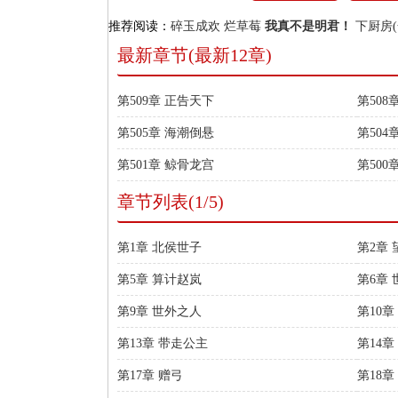
推荐阅读：
碎玉成欢
烂草莓
我真不是明君！
下厨房(
最新章节(最新12章)
第509章 正告天下
第508
第505章 海潮倒悬
第504
第501章 鲸骨龙宫
第500
章节列表(1/5)
第1章 北侯世子
第2章
第5章 算计赵岚
第6章
第9章 世外之人
第10章
第13章 带走公主
第14章
第17章 赠弓
第18章