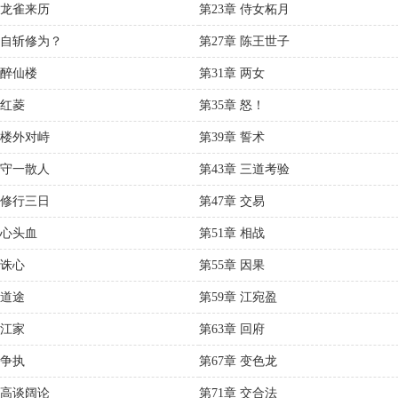
 龙雀来历
第23章 侍女柘月
章 自斩修为？
第27章 陈王世子
 醉仙楼
第31章 两女
 红菱
第35章 怒！
 楼外对峙
第39章 誓术
 守一散人
第43章 三道考验
 修行三日
第47章 交易
 心头血
第51章 相战
 诛心
第55章 因果
 道途
第59章 江宛盈
 江家
第63章 回府
 争执
第67章 变色龙
 高谈阔论
第71章 交合法