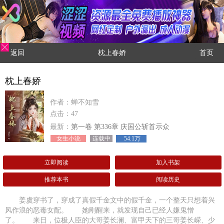
返回
枕上春娇
首页
枕上春娇
作者：蝉不知雪
点击：47
最新：
第一卷 第336章 庆国公斩首示众
女生小说
连载中
54.1万
立即阅读
加入书架
推荐本书
阅读历史
姜虞穿书了，穿成了真假千金文中的假千金，一个整天只想着兴
风作浪的恶毒女配。 她刚醒来，就发现自己已经人嫌鬼憎
了。 来日，位极人臣的大哥姜长澜、富甲天下的三哥姜长嵘、少