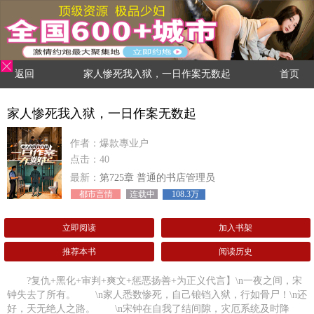
返回
家人惨死我入狱，一日作案无数起
首页
家人惨死我入狱，一日作案无数起
作者：爆款專业户
点击：40
最新：
第725章 普通的书店管理员
都市言情
连载中
108.3万
立即阅读
加入书架
推荐本书
阅读历史
?复仇+黑化+审判+爽文+惩恶扬善+为正义代言】\n一夜之间，宋
钟失去了所有。 \n家人悉数惨死，自己锒铛入狱，行如骨尸！\n还
好，天无绝人之路。 \n宋钟在自我了结间隙，灾厄系统及时降