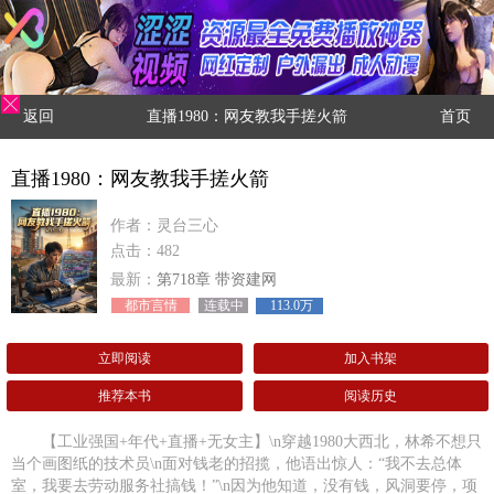
返回
直播1980：网友教我手搓火箭
首页
直播1980：网友教我手搓火箭
作者：灵台三心
点击：482
最新：
第718章 带资建网
都市言情
连载中
113.0万
立即阅读
加入书架
推荐本书
阅读历史
【工业强国+年代+直播+无女主】\n穿越1980大西北，林希不想只
当个画图纸的技术员\n面对钱老的招揽，他语出惊人：“我不去总体
室，我要去劳动服务社搞钱！”\n因为他知道，没有钱，风洞要停，项