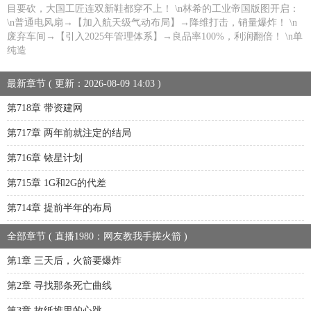
目要砍，大国工匠连双新鞋都穿不上！ \n林希的工业帝国版图开启：
\n普通电风扇→【加入航天级气动布局】→降维打击，销量爆炸！ \n
废弃车间→【引入2025年管理体系】→良品率100%，利润翻倍！ \n单
纯造
最新章节 ( 更新：2026-08-09 14:03 )
第718章 带资建网
第717章 两年前就注定的结局
第716章 铱星计划
第715章 1G和2G的代差
第714章 提前半年的布局
全部章节 ( 直播1980：网友教我手搓火箭 )
第1章 三天后，火箭要爆炸
第2章 寻找那条死亡曲线
第3章 故纸堆里的心跳