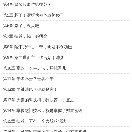
第4章 皇位只能传给扶苏？
第5章 坏了！蒙犽快被他忽悠傻了
第6章 累了，毁灭吧
第7章 扶苏：烧，必须烧
第8章 陛下乃千古一帝，明君不杀功臣
第9章 秦二世而亡，传言始于沛县
第10章 嬴政：长生之法，拜托吾儿
第11章 来者不善？善者不来
第12章 两袖清风？你就是穷！
第13章 大秦的科技树，我扶苏一手点之
第14章 掌握这门技术，就是掌握了财富密码
第15章 扶苏：哥有一个大胆的想法
第16章 两袖清风带来的黑脸汉子，也有事相求