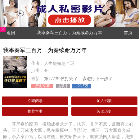
返回
我率秦军三百万，为秦续命万万年
首页
我率秦军三百万，为秦续命万万年
作者：人生短短急个球
点击：46
最新：
第777章 仗打完了，该进行下一步了
历史军事
连载中
123.5万
立即阅读
加入书架
推荐本书
阅读历史
开局身陷囹圄，投胎成祖龙之子，扶苏。非但不悲，反而喜上心
头。三十万戍边大军，尽在掌握中。 到那时，挥三十万大军直奔咸
阳，杀入章台宫，以清君侧。檄文昭告天下，胡亥受阉人蛊惑，我扶