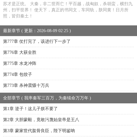
苏才是正统。 大秦，非二世而亡！平百越，战匈奴，杀胡蛮，横扫九
州，扫平世界！ 使天下，真正的书同文，车同轨，肤同黄！日月所
照，皆归秦土！
最新章节 ( 更新：2026-08-09 02:25 )
第777章 仗打完了，该进行下一步了
第776章 大获全胜
第775章 水龙冲阵
第774章 包饺子
第773章 杀神震慑十万兵
全部章节 ( 我率秦军三百万，为秦续命万万年 )
第1章 逆子！这儿子朕不要了
第2章 大胆蒙毅，竟敢污蔑始皇帝是王八
第3章 蒙家世代肱骨良臣，陛下明鉴呐