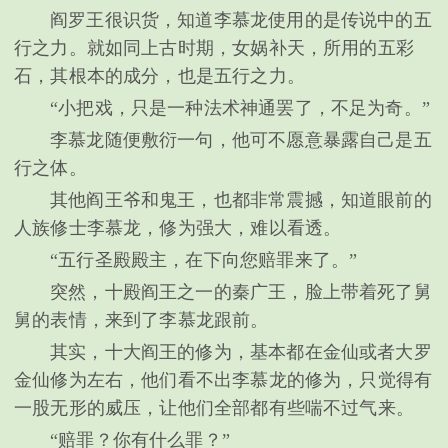
阎罗王很识货，知道李慕龙使用的是传说中的五
行之力。就如同上古时期，女娲补天，所用的五彩
石，其根本的成分，也是五行之力。
“小把戏，只是一种法术神通罢了，不足为奇。”
李慕龙随便敷衍一句，他可不愿意暴露自己是五
行之体。
其他阎王爷和鬼王，也都非常震撼，知道眼前的
人族修士李慕龙，修为强大，难以看透。
“五行圣殿殿主，在下向您赔罪来了。”
突然，十殿阎王之一的秦广王，脸上带着死了舅
舅的表情，来到了李慕龙跟前。
其实，十大阎王的修为，基本都在金仙或者大罗
金仙修为左右，他们看不出李慕龙的修为，只觉得有
一股无形的威压，让他们全部都有些喘不过气来。
“赔罪？你有什么罪？”