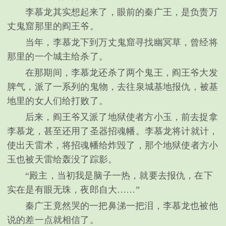
李慕龙其实想起来了，眼前的秦广王，是负责万
丈鬼窟那里的阎王爷。
当年，李慕龙下到万丈鬼窟寻找幽冥草，曾经将
那里的一个城主给杀了。
在那期间，李慕龙还杀了两个鬼王，阎王爷大发
脾气，派了一系列的鬼物，去往泉城基地报仇，被基
地里的女人们给打败了。
后来，阎王爷又派了地狱使者方小玉，前去捉拿
李慕龙，甚至还用了圣器招魂幡。李慕龙将计就计，
使出天雷术，将招魂幡给炸毁了，那个地狱使者方小
玉也被天雷给轰没了踪影。
“殿主，当初我是脑子一热，就要去报仇，在下
实在是有眼无珠，夜郎自大……”
秦广王竟然哭的一把鼻涕一把泪，李慕龙也被他
说的差一点就相信了。