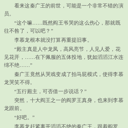
看来这秦广王的前世，可能是一个非常不错的演
员。
“这个嘛……既然阎王爷哭的这么伤心，那就既
往不咎了，可以吧？”
李慕龙根本就没打算再重提旧事。
“殿主真是人中龙凤，高风亮节，人见人爱，花
见花开，……在下佩服的五体投地，犹如滔滔江水连
绵不绝……”
秦广王竟然从哭戏变成了拍马屁模式，使得李慕
龙哭笑不得。
“五行殿主，可否借一步说话？”
突然，十大阎王之一的阎罗王真身，也来到李慕
龙跟前。
“好吧。”
李慕龙赶紧离开滔滔不绝的秦广王，跟着阎罗