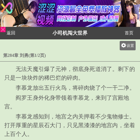
小司机闯大世界
返回
首页
设置
关灯
第284章 刘勇(第1/2页)
大
无法天魔引爆了元神，彻底身死道消了。剩下的
中
只是一块块炸的稀巴烂的碎肉。
小
李慕龙放出五行火鸟，将碎肉烧了个一干二净。
阎罗王身外化身带领着李慕龙，来到了宫殿地
宫。
李慕龙感知到，地宫之内关押着不少鬼物修士。
打开厚重的星辰石大门，只见黑漆漆的地宫内，坐着
上百个人。