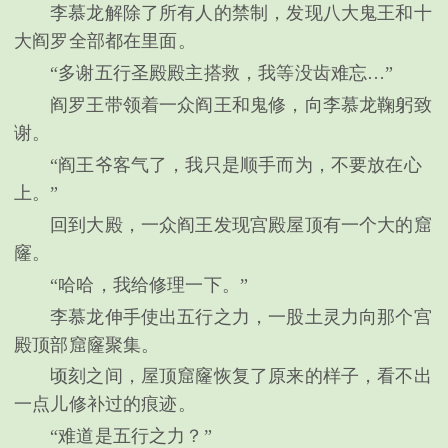
李慕龙解除了所有人的禁制，发现八大鬼王和十
大阎罗全部都在里面。
“多谢五行圣殿殿主搭救，我等没齿难忘…”
阎罗王带领着一众阎王和鬼修，向李慕龙鞠躬致
谢。
“阎王爷客气了，我只是顺手而为，不要放在心
上。”
回到大殿，一众阎王发现宫殿屋顶有一个大的窟
窿。
“哈哈，我给修理一下。”
李慕龙伸手使出五行之力，一股土灵力向那个宫
殿顶部窟窿聚集。
顷刻之间，屋顶窟窿恢复了原来的样子，看不出
一点儿修补过的痕迹。
“难道是五行之力？”