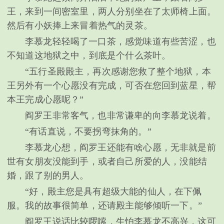
王，来到一间密室里，两人分别坐在了太师椅上面。
然后有小妖捧上来冒着热气的灵茶。
李慕龙轻轻喝了一口茶，感觉味道有些苦涩，也
不知道这地狱之中，到底是个什么茶叶。
“五行圣殿殿主，再次感谢您救了整个地狱，本
王另外有一个心愿没有完成，可否在您回到蓝星，帮
本王完成心愿呢？”
阎罗王非常客气，也非常谦卑的向李慕龙说着。
“有话直说，不要拐弯抹角的。”
李慕龙心想，阎罗王还能有啥心愿，无非就是前
世有女朋友没能到手，或者自己所爱的人，没能结
婚，跟了别的男人。
“好，殿主您是具有超级大能的仙人，在下佩
服。我的故事很简单，还请殿主能够倾听一下。”
阎罗王说话比较啰嗦，生怕李慕龙不高兴，这可