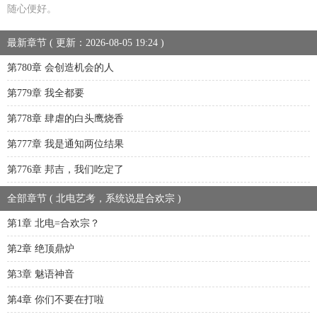
随心便好。
最新章节 ( 更新：2026-08-05 19:24 )
第780章 会创造机会的人
第779章 我全都要
第778章 肆虐的白头鹰烧香
第777章 我是通知两位结果
第776章 邦吉，我们吃定了
全部章节 ( 北电艺考，系统说是合欢宗 )
第1章 北电=合欢宗？
第2章 绝顶鼎炉
第3章 魅语神音
第4章 你们不要在打啦