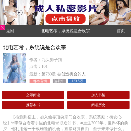
返回
北电艺考，系统说是合欢宗
首页
北电艺考，系统说是合欢宗
作者：九头狮子猫
点击：101
最新：
第780章 会创造机会的人
都市言情
连载中
123.5万
立即阅读
加入书架
推荐本书
阅读历史
【检测到宿主，加入仙界顶尖宗门合欢宗，系统奖励：御女心
经】\n李修吾看着手里的北电录取通知书，\n重生2002年，世界杯的前
夕，他利用这一千载难逢的机会，直接财务自由，至于未来做什么，