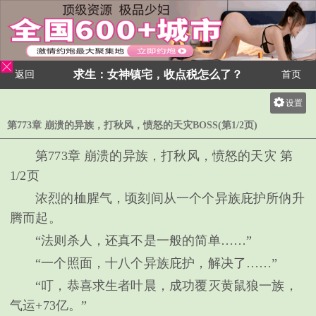
求生：女神镇宅，收点税怎么了？
返回
首页
设置
关灯
第773章 崩溃的异族，打秋风，愤怒的天灾BOSS(第1/2页)
大
第773章 崩溃的异族，打秋风，愤怒的天灾 第
中
1/2页
小
浓烈的桖腥气，顷刻间从一个个异族庇护所㐻升
腾而起。
“法则杀人，还真不是一般的简单……”
“一个照面，十八个异族庇护，解决了……”
“叮，恭喜求生者叶晨，成功覆灭黄鼠狼一族，
气运+73亿。”