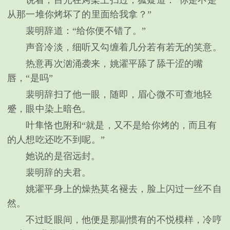
说着，目光在烤架上扫过，狐疑道：“你是不是
从那一堆你烤坏了的里面给我拿？”
裴明辞道：“给你便不错了。”
声音冷淡，细听又勾缠着几分若有若无的笑意。
热意再次汹涌袭来，姚濯平舔了舔干涩的嘴
唇，“是吗”
裴明辞扫了他一眼，随即，眉心微不可查地轻
蹙，眼中染上暗色。
叶隼恪也附和“就是，又不是给你烤的，而且有
的人想吃还吃不到呢。”
她说的是宿远封。
裴明辞的夫君。
姚濯平身上的燥热莫名褪去，脸上闪过一丝不自
然。
不过眨眼间，他便是那副惯有的不悦模样，冷哼