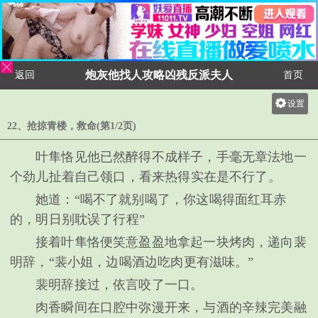
炮灰他找人攻略凶残反派夫人
返回
首页
设置
关灯
22、抢掠青楼，救命(第1/2页)
大
叶隼恪见他已然醉得不成样子，手毫无章法地一
中
个劲儿扯着自己领口，看来热得实在是不行了。
小
她道：“喝不了就别喝了，你这喝得面红耳赤
的，明日别耽误了行程”
接着叶隼恪便笑意盈盈地拿起一块烤肉，递向裴
明辞，“裴小姐，边喝酒边吃肉更有滋味。”
裴明辞接过，依言咬了一口。
肉香瞬间在口腔中弥漫开来，与酒的辛辣完美融