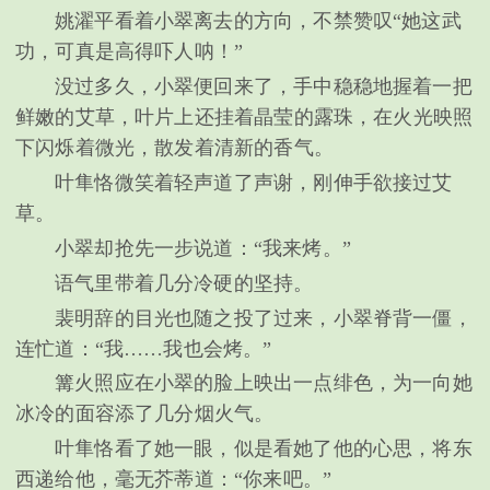
姚濯平看着小翠离去的方向，不禁赞叹“她这武
功，可真是高得吓人呐！”
没过多久，小翠便回来了，手中稳稳地握着一把
鲜嫩的艾草，叶片上还挂着晶莹的露珠，在火光映照
下闪烁着微光，散发着清新的香气。
叶隼恪微笑着轻声道了声谢，刚伸手欲接过艾
草。
小翠却抢先一步说道：“我来烤。”
语气里带着几分冷硬的坚持。
裴明辞的目光也随之投了过来，小翠脊背一僵，
连忙道：“我……我也会烤。”
篝火照应在小翠的脸上映出一点绯色，为一向她
冰冷的面容添了几分烟火气。
叶隼恪看了她一眼，似是看她了他的心思，将东
西递给他，毫无芥蒂道：“你来吧。”