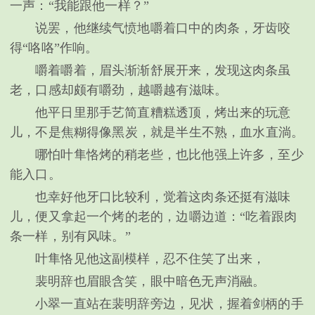
一声：“我能跟他一样？”
说罢，他继续气愤地嚼着口中的肉条，牙齿咬
得“咯咯”作响。
嚼着嚼着，眉头渐渐舒展开来，发现这肉条虽
老，口感却颇有嚼劲，越嚼越有滋味。
他平日里那手艺简直糟糕透顶，烤出来的玩意
儿，不是焦糊得像黑炭，就是半生不熟，血水直淌。
哪怕叶隼恪烤的稍老些，也比他强上许多，至少
能入口。
也幸好他牙口比较利，觉着这肉条还挺有滋味
儿，便又拿起一个烤的老的，边嚼边道：“吃着跟肉
条一样，别有风味。”
叶隼恪见他这副模样，忍不住笑了出来，
裴明辞也眉眼含笑，眼中暗色无声消融。
小翠一直站在裴明辞旁边，见状，握着剑柄的手