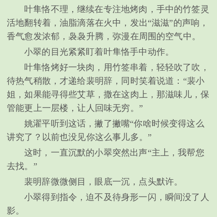
叶隼恪不理，继续在专注地烤肉，手中的竹签灵
活地翻转着，油脂滴落在火中，发出“滋滋”的声响，
香气愈发浓郁，袅袅升腾，弥漫在周围的空气中。
小翠的目光紧紧盯着叶隼恪手中动作。
叶隼恪烤好一块肉，用竹签串着，轻轻吹了吹，
待热气稍散，才递给裴明辞，同时笑着说道：“裴小
姐，如果能寻得些艾草，撒在这肉上，那滋味儿，保
管能更上一层楼，让人回味无穷。”
姚濯平听到这话，撇了撇嘴“你啥时候变得这么
讲究了？以前也没见你这么事儿多。”
这时，一直沉默的小翠突然出声“主上，我帮您
去找。”
裴明辞微微侧目，眼底一沉，点头默许。
小翠得到指令，迫不及待身形一闪，瞬间没了人
影。