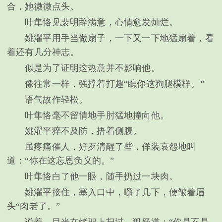
合，她微微点头。
叶隼恪见裴明辞满意，心情愈发灿烂。
姚濯平用手当做扇子，一下又一下地猛扇着，看
着还有几分神志。
似是为了证明这热意并不影响他。
像往常一样，强撑着打趣“瞧你这狗腿模样。”
语气故作轻松。
叶隼恪毫不留情地手肘猛地撞向他。
姚濯平猝不及防，捂着侧腹。
虽疼痛催人，好歹清醒了些，佯装哀怨地叫
道：“你在这忘恩负义的。”
叶隼恪白了他一眼，随手扔过一块肉。
姚濯平接住，塞入口中，嚼了几下，便皱着眉
头“肉老了。”