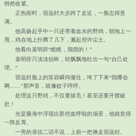
悄然收紧。
正热闹时，宿远封大步跨了走近，一脸志得意
满。
他高扬起手中一只还带着血水的野鸡，朝地上一
甩，鸡在地上扑腾了几下，溅起些许尘土。
他看向裴明辞“瞧瞧，我猎的！”
裴明辞只淡淡抬眸，轻飘飘地吐出一句“自己处
理。”
宿远封脸上的笑容瞬间僵住，垮了下来“我哪会
啊……”那声音，就像蚊子哼哼。
处理这只野鸡，不仅要拔毛！甚至还要开膛破
肚！
光是脑海中浮现出那些血呼啦的场景，他就觉得
一阵反胃。
一旁的亲信二话不说，上前一把揪走宿远封。