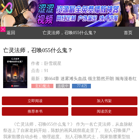
返回
亡灵法师，召唤055什么鬼？
首页
亡灵法师，召唤055什么鬼？
作者：卧雪观星
点击：91
最新：
第664章 迷雾滩头血战 领主豁然开朗 瀚海漫卷红
旗
玄幻魔法
连载中
77.8万
立即阅读
加入书架
推荐本书
阅读历史
《亡灵法师，召唤055什么鬼？》 作为一名亡灵法师，从血脉献
祭连上了自家老妈开始，陈默的画风就彻底走歪了。 别人召唤僵尸，
我家骷髅自动步枪，物理超度。 别人召唤黑武士，我家骷髅重型狙