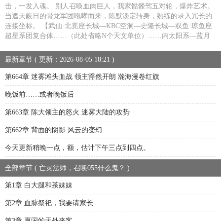
击，一发入魂。 别人召唤血肉巨人，我家骷髅驾五对轮，爆炸艺术。
当遮天蔽日的骨龙军团咆哮而来，陈默淡定转身，熟练的录入冗长的
连接坐标。 【武仙·北冕座长城—KBC空洞—史隆长城—双鱼·琼鱼座
超星系团复合体……（此处省略N个天文单位）……内太阳系—蓝月
最新章节 ( 更新：2026-08-05 18:21 )
第664章 迷雾滩头血战 领主豁然开朗 瀚海漫卷红旗
晚饭前……或者晚饭后
第663章 陈大领主的怒火 迷雾大陆的攻势
第662章 背面的阴影 风云的变幻
今天更新稍晚一点，额，估计下午三点到四点。
全部章节 ( 亡灵法师，召唤055什么鬼？ )
第1章 白大腿和茶妹妹
第2章 血脉祭祀，我要请家长
第3章 夏国的天外来客