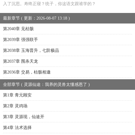
入了沉思。寿终正寝？统子，你这语文跟谁学的？
最新章节 ( 更新：2026-08-07 13:18 )
第2040章 见枯骸
第2039章 强强联手
第2038章 玉海晋升，七阶极品
第2037章 围杀天龙
第2036章 交易，枯骸相邀
全部章节 ( 灵源仙途：我养的灵兽太懂感恩了 )
第1章 青元顾安
第2章 灵鸡场
第3章 灵源现，仙途开
第4章 法术选择