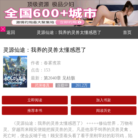
返回
灵源仙途：我养的灵兽太懂感恩了
首页
灵源仙途：我养的灵兽太懂感恩了
作者：春雾煮茶
点击：153
最新：
第2040章 见枯骸
武侠修真
连载中
261.2万
立即阅读
加入书架
推荐本书
阅读历史
《灵源仙途：我养的灵兽太懂感恩了》 +++++修仙世界，万物有
灵。穿越而来顾安便能把握灵兽的灵。凡是他亲手饲养的灵兽灵禽，
死亡时，便会反哺于他！顾安歪着头看了看手里刚宰好的彩羽鸡，陷