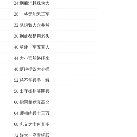
24.纲船消耗殊为大
28.一将无能累三军
32.杀鸡骇人众井然
36.到处都是用老头
40.草建一军五百人
44.大小官船络绎来
）
48.缙绅提议大会操
52.慈不掌兵另一解
56.出守扬州募匪兵
60.指囷相赠真高义
64.师相统兵十三万
68.忠义之士何其多
72.好大一座青铜殿