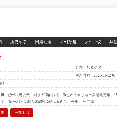
情
历史军事
网游动漫
科幻穿越
女生小说
其
来
分类：其他小说
更新时间：2026-01-02 07:2
张桢
来担。已经决定要做一回水太凉的张巡，倒也不太在乎自己会遗臭万年，只
百姓，这一郡的父老乡亲却纷纷转头看向我。干吧！ 张二郎！
书架
推荐本书