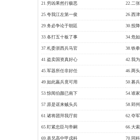
21.穷凶果然行极恶
22.
25.夸我江左第一俊
26.
29.务必争论于朝廷
30.
33.各打五十板了事
34.
37.札委浙西兵马官
38.
41.盗卖国资真好心
42.
45.军器所任非好任
46.
49.如此羸兵竟可用
50.
53.惊闻伯颜已南下
54.
57.原是诓来贼头兵
58.
61.诸将团拜我厅前
62.
65.盯紧忠臣与帝嗣
66.
69.表兄高中甲戌科
70.