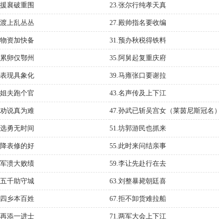
二张援襄破重围
23.张尔行纯孝天真
西津渡上乱丛丛
27.殿帅指名要收编
投降物资加快备
31.预办秋税得铁料
危如累卵仅鄂州
35.阿舅起复重庆府
铁拳表现具象化
39.马雍张口要谢拉
我为姐夫跑个官
43.名声传及上下江
两头劝说真为难
47.孙武已斩吴宫女（莱茵尼斯冠名
募兵选勇无时间
51.坊郭游民也抓来
谁家降表修的好
55.此时来问结亲事
郢州军溃大败绩
59.李让先赴行在去
夺军五千助守城
63.刘整暴毙朝廷喜
大索四乡本百姓
67.拒不卸货难拉船
同科再添一进士
71.两军大会上下江