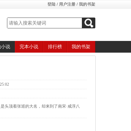
登陆
/
用户注册
/
我的书架
他小说
完本小说
排行榜
我的书架
5:02
是头顶着张巡的大名，却来到了南宋·咸淳八