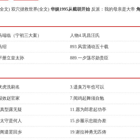
全文)
双穴拯救世界(全文)
华娱1995从截胡开始
反派：我的母亲是大帝
.马端临（宁初三大案）
人物4.巩昌汪氏
马绍
893.风雷涌动五十载
事平册立皇太孙
889.一夕荡尽勋贵臣
龙伏虎洗刷名
3.遗臭万年也可以
思报效赵官家
7.闻鸡起舞须自勉
月下真型露无疑
11.愿为郎君起功亭
新任太守是何人
15.步履示忠能办差
文直阁遣罢回乡
19.谢拉神勇无匹俦