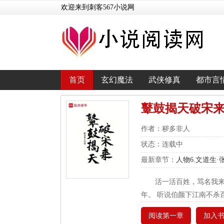
欢迎来到刺客567小说网
首页
玄幻魔法
武侠修真
都市言
鼙鼓揭天破宋
作者：秽多非人
状态：连载中
最新章节：
人物6.文道生·
活一活百姓，骂名我
年。 听说伯颜下江南不杀
阅读第一章
加入