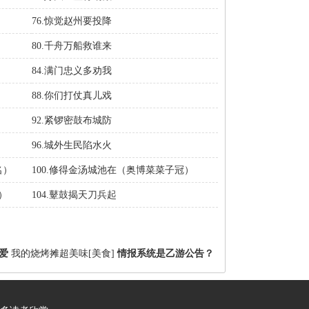
76.惊觉赵州要投降
80.千舟万船救谁来
84.满门忠义多劝我
88.你们打仗真儿戏
92.紧锣密鼓布城防
96.城外生民陷水火
名）
100.修得金汤城池在（奥博菜菜子冠）
）
104.鼙鼓揭天刀兵起
爱
我的烧烤摊超美味[美食]
情报系统是乙游公告？