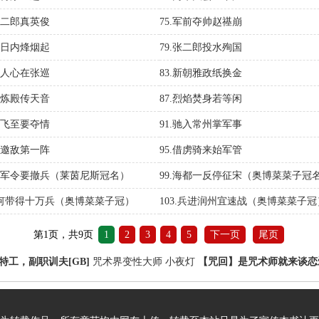
我家二郎真英俊
75.军前夺帅赵禥崩
三五日内烽烟起
79.张二郎投水殉国
一郡人心在张巡
83.新朝雅政纸换金
雷火炼殿传天音
87.烈焰焚身若等闲
天使飞至要夺情
91.驰入常州掌军事
背城邀敌第一阵
95.借虏骑来始军管
惊闻军令要撤兵（莱茵尼斯冠名）
99.海都一反停征宋（奥博菜菜子冠
.如何带得十万兵（奥博菜菜子冠）
103.兵进润州宜速战（奥博菜菜子冠
第1页，共9页
1
2
3
4
5
下一页
尾页
特工，副职训夫[GB]
咒术界变性大师
小夜灯
【咒回】是咒术师就来谈恋