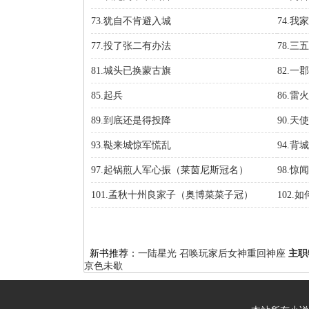
73.犹自不肯避入城
74.
77.投了张二有办法
78.
81.城头已换蒙古旗
82.
85.起兵
86.
89.到底还是得投降
90.
93.鞑来城惊军慌乱
94.
97.起锅煎人军心振（莱茵尼斯冠名）
98.
101.孟秋十州良家子（奥博菜菜子冠）
102
新书推荐：
一陆星光
召唤玩家后女神重回神座
主职
京色未歇