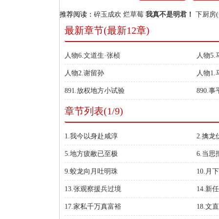
推荐阅读：
碎玉成欢
烂草莓
我真不是明君！
下厨房(
最新章节(最新12章)
人物6.文道生·张桢
人物5
人物2.谢留孙
人物1.
891.放权地方小试验
890.
章节列表(1/9)
1.我今以身赴咸淳
2.擒
5.地方疲敝已至极
6.当
9.蛟龙向月吐明珠
10.
13.张观察援兵过境
14.
17.家私千万真富裕
18.