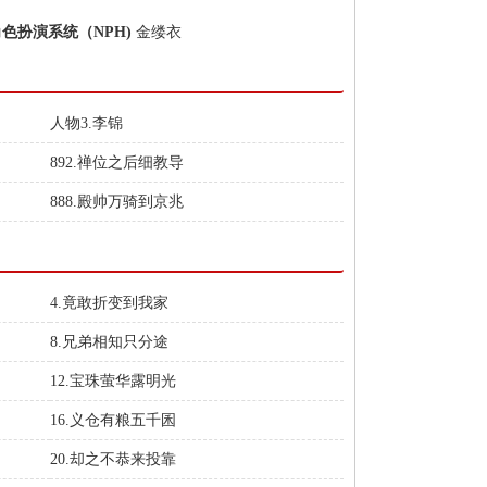
角色扮演系统（NPH)
金缕衣
人物3.李锦
892.禅位之后细教导
888.殿帅万骑到京兆
4.竟敢折变到我家
8.兄弟相知只分途
12.宝珠萤华露明光
16.义仓有粮五千囷
20.却之不恭来投靠