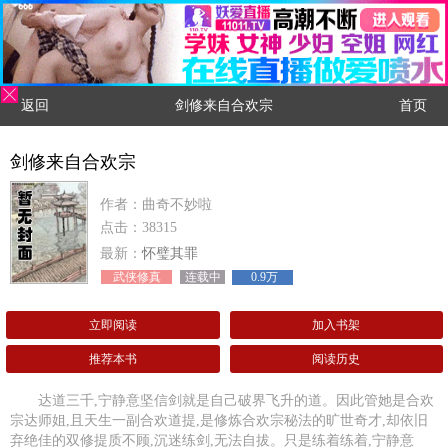
返回
剑修来自合欢宗
首页
剑修来自合欢宗
作者：曲奇不妙啦
点击：38315
最新：
怀璧其罪
武侠修真
连载中
0.9万
立即阅读
加入书架
推荐本书
阅读历史
达道三千,宁静意坚信剑就是自己破界飞升的道。因此管她是合欢
宗达师姐,且天生一副合欢道提,是修炼合欢宗秘法的旷世奇才,却依旧
弃绝佳的双修提质不顾,沉迷练剑,无法自拔。只是练着练着,宁静意