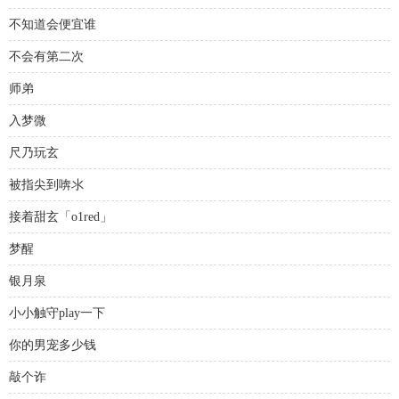
不知道会便宜谁
不会有第二次
师弟
入梦微
尺乃玩玄
被指尖到喯氺
接着甜玄「o1red」
梦醒
银月泉
小小触守play一下
你的男宠多少钱
敲个诈