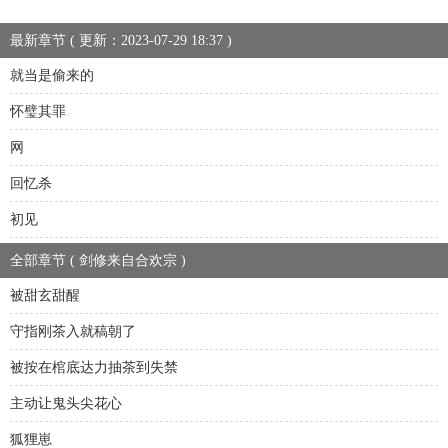
最新章节 ( 更新：2023-07-29 18:37 )
就当是偷来的
怀璧其罪
网
回忆杀
初见
全部章节 ( 剑修来自合欢宗 )
被甜玄甜醒
守指刚茶入就稿朝了
被按在棺底达力抽茶到失禁
主动让鬼头尖花心
狐狸崽