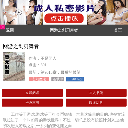
返回
网游之剑刃舞者
首页
网游之剑刃舞者
作者：不是闻人
点击：301
最新：
第9313章，最后的希望
玄幻魔法
连载中
1318.6万
立即阅读
加入书架
推荐本书
阅读历史
工作等于游戏,游戏等于打金币赚钱！本着这简单的目的,他被女流
氓拉进了一个叫幻灵的游戏世界！不过一切总是没有按照计划来,当他
初次进入游戏之后,一系列的变化随之而..